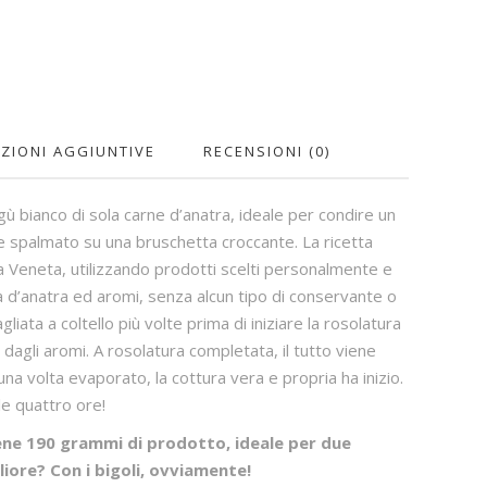
ZIONI AGGIUNTIVE
RECENSIONI (0)
gù bianco di sola carne d’anatra, ideale per condire un
e spalmato su una bruschetta croccante. La ricetta
a Veneta, utilizzando prodotti scelti personalmente e
pa d’anatra ed aromi, senza alcun tipo di conservante o
gliata a coltello più volte prima di iniziare la rosolatura
agli aromi. A rosolatura completata, il tutto viene
na volta evaporato, la cottura vera e propria ha inizio.
e quattro ore!
ene 190 grammi di prodotto, ideale per due
iore? Con i bigoli, ovviamente!