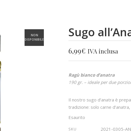
Sugo all’An
NON
DISPONIBILE
6,99
€
IVA inclusa
Ragù bianco d’anatra
190 gr. – ideale per due porzio
Il nostro sugo d’anatra è prepa
tradizione: solo carne d’anatra
Esaurito
2021-0305-A
SKU