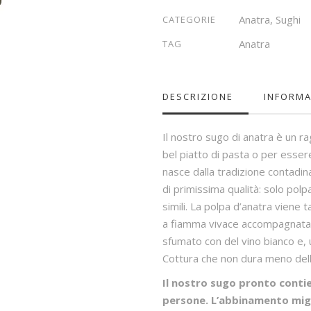
Anatra
,
Sughi
CATEGORIE
Anatra
TAG
DESCRIZIONE
INFORMA
Il nostro sugo di anatra è un ra
bel piatto di pasta o per esser
nasce dalla tradizione contadin
di primissima qualità: solo pol
simili. La polpa d’anatra viene ta
a fiamma vivace accompagnata d
sfumato con del vino bianco e, u
Cottura che non dura meno dell
Il nostro sugo pronto conti
persone. L’abbinamento migl