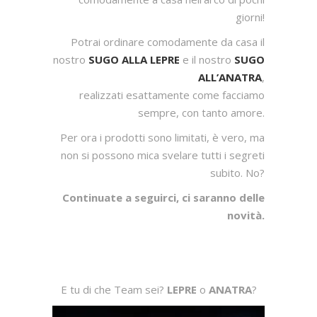
giorni!
Potrai ordinare comodamente da casa il
nostro
SUGO ALLA LEPRE
e il nostro
SUGO
ALL’ANATRA
,
realizzati esattamente come facciamo
sempre, con tanto amore.
Per ora i prodotti sono limitati, è vero, ma
non si possono mica svelare tutti i segreti
subito. No?
Continuate a seguirci, ci saranno delle
novità.
E tu di che Team sei?
LEPRE
o
ANATRA
?